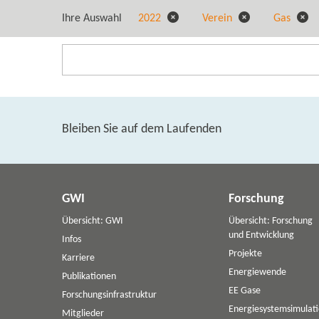
Ihre Auswahl
2022
Verein
Gas
Bleiben Sie auf dem Laufenden
GWI
Forschung
Übersicht: GWI
Übersicht: Forschung
und Entwicklung
Infos
Projekte
Karriere
Energiewende
Publikationen
EE Gase
Forschungsinfrastruktur
Energiesystemsimulat
Mitglieder