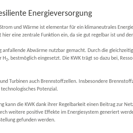
esiliente Energieversorgung
on Strom und Wärme ist elementar für ein klimaneutrales Energ
ier eine zentrale Funktion ein, da sie gut regelbar ist und den
g anfallende Abwärme nutzbar gemacht. Durch die gleichzeitig
r H
, bestmöglich eingesetzt. Die KWK trägt so dazu bei, Res
2
nd Turbinen auch Brennstoffzellen. Insbesondere Brennstoffze
 technologisches Potenzial.
g kann die KWK dank ihrer Regelbarkeit einen Beitrag zur Netzst
urch weitere positive Effekte im Energiesystem generiert werd
stellung gefunden werden.