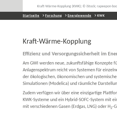
Kraft-​Wärme-Kopplung (KWK); © iStock; rapeepon-​b
Startseite
Forschung
Energiewende
KWK
Kraft-​Wärme-Kopplung
Effizienz und Versorgungssicherheit im Ene
Am GWI werden neue, zukunftsfähige Konzepte für
Anlagenspektrum reicht von Systemen für einzelne
der ökologischen, ökonomischen und systemischen
Simulationen (Modelica) und räumliche Darstellu
Zudem verfügen wir über eine einzigartige Plattf
KWK-Systeme und ein Hybrid-​SOFC-System mit ein
mit verschiedenen Gasen (Erdgas, LNG) oder H
-​
2