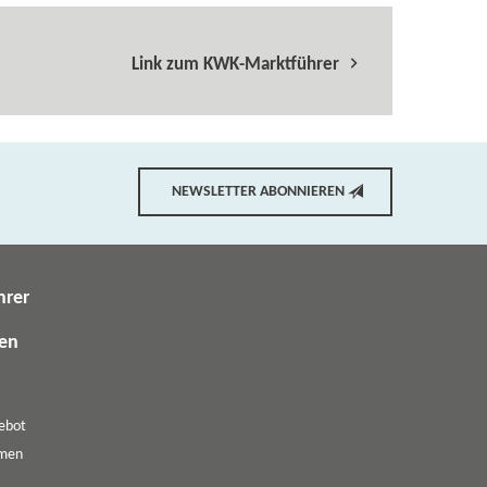
Link zum KWK-​Marktführer
NEWSLETTER ABONNIEREN
hrer
gen
ebot
emen