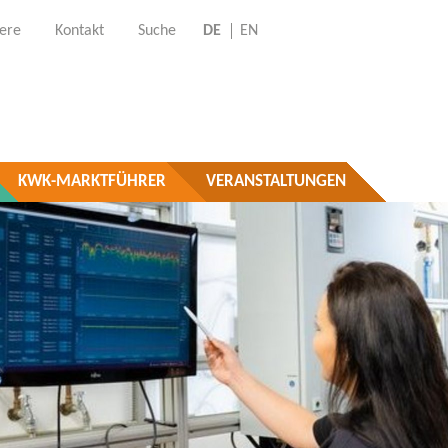
iere
Kontakt
Suche
DE
EN
KWK-MARKTFÜHRER
VERANSTALTUNGEN