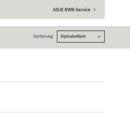
ASUE KWK-​Service
Sortierung
Alphabetisch