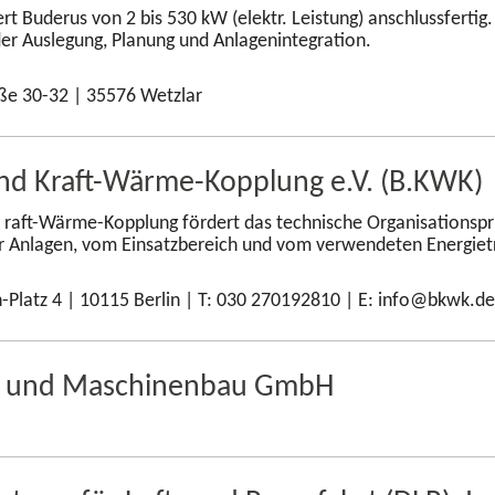
rt Buderus von 2 bis 530 kW (elektr. Leistung) anschlussferti
der Auslegung, Planung und Anlagenintegration.
ße 30-32 | 35576 Wetzlar
d Kraft-​Wärme-Kopplung e.V. (B.KWK)
raft-​Wärme-Kopplung fördert das technische Organisationspr
r Anlagen, vom Einsatzbereich und vom verwendeten Energiet
h-Platz 4 | 10115 Berlin | T: 030 270192810 | E: info@bkwk.d
-​ und Maschinenbau GmbH