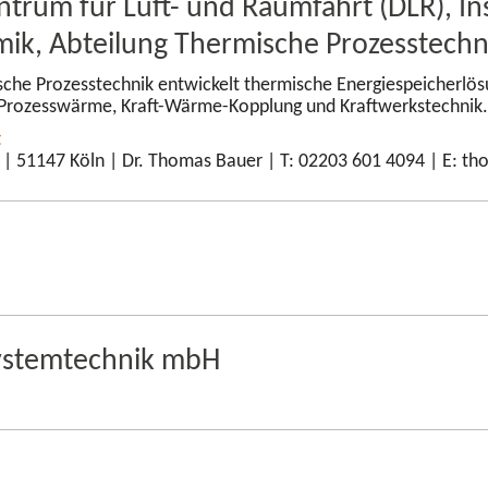
trum für Luft- und Raumfahrt (DLR), Ins
k, Abteilung Thermische Prozesstechn
sche Prozesstechnik entwickelt thermische Energiespeicherlös
e Prozesswärme, Kraft-​Wärme-Kopplung und Kraftwerkstechnik
t
 | 51147 Köln | Dr. Thomas Bauer | T: 02203 601 4094 | E: t
esystemtechnik mbH