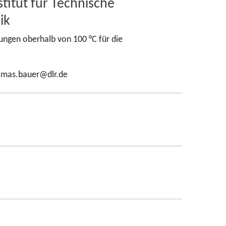
titut für Technische
ik
ungen oberhalb von 100 °C für die
.
homas.bauer@dlr.de