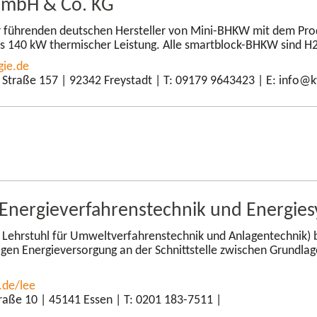
GmbH & Co. KG
r führenden deutschen Hersteller von Mini-​BHKW mit dem Pr
bis 140 kW thermischer Leistung. Alle smartblock-​BHKW sind H
gie.de
Straße 157 | 92342 Freystadt | T: 09179 9643423 | E: info@
r Energieverfahrenstechnik und Energie
 Lehrstuhl für Umweltverfahrenstechnik und Anlagentechnik) b
igen Energieversorgung an der Schnittstelle zwischen Grundla
.de/lee
raße 10 | 45141 Essen | T: 0201 183-7511 |