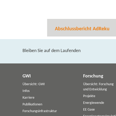
Abschlussbericht AdReku
Bleiben Sie auf dem Laufenden
GWI
Forschung
Übersicht: GWI
Übersicht: Forschung
und Entwicklung
Infos
Projekte
Karriere
Energiewende
Publikationen
EE Gase
Forschungsinfrastruktur