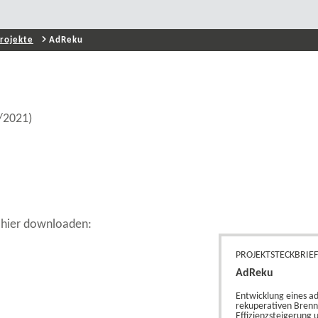
rojekte
AdReku
6/2021)
 hier downloaden:
PROJEKTSTECKBRIE
AdReku
Entwicklung eines ad
rekuperativen Brenn
Effizienzsteigerung 