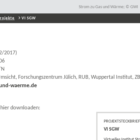
Strom zu Gas und Wärme; © GWI
rojekte
VI SGW
12/2017)
06
TN
msicht, Forschungszentrum Jülich, RUB, Wuppertal Institut, Z
s-und-waerme.de
 hier downloaden:
PROJEKTSTECKBRIE
VI SGW
Virtuelles Institut S