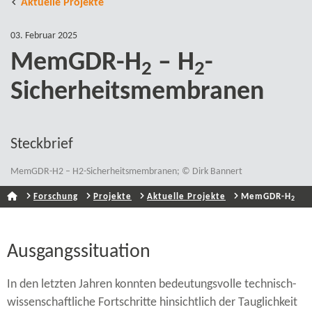
Aktuelle Projekte
03. Februar 2025
MemGDR-​H
– H
-​
2
2
Sicherheitsmembranen
Steckbrief
MemGDR-​H2 – H2-​Sicherheitsmembranen; © Dirk Bannert
Forschung
Projekte
Aktuelle Projekte
MemGDR-​H
2
Ausgangssituation
In den letzten Jahren konnten bedeutungsvolle technisch-​
wissenschaftliche Fortschritte hinsichtlich der Tauglichkeit