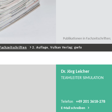
Publikationen in Fachzeitschrifte
Fachzeitschriften
2. Auflage, Vulkan Verlag; gwfo
Dr. Jörg Leicher
TEAMLEITER SIMULATION
Telefon
+49 201 3618-278
E-​Mail schreiben