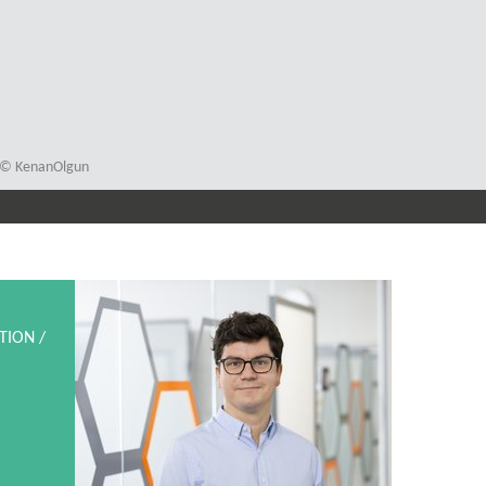
n; © KenanOlgun
TION /