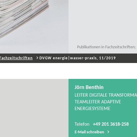
Publikationen in Fachzeitschrifte
Fachzeitschriften
DVGW energie|wasser-​praxis, 11/2019
Jörn Benthin
LEITER DIGITALE TRANSFORMA
TEAMLEITER ADAPTIVE
ENERGIESYSTEME
Telefon
+49 201 3618-258
E-​Mail schreiben