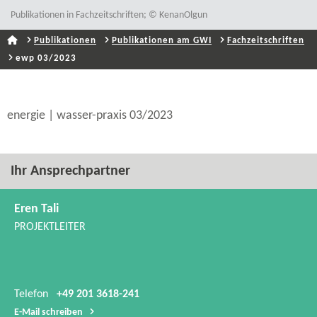
Publikationen in Fachzeitschriften; © KenanOlgun
Publikationen
Publikationen am GWI
Fachzeitschriften
ewp 03/2023
energie | wasser-​praxis 03/2023
Ihr Ansprechpartner
Eren Tali
PROJEKTLEITER
Telefon
+49 201 3618-241
E-​Mail schreiben