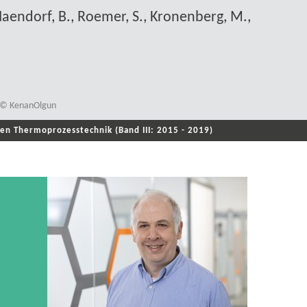
, Naendorf, B., Roemer, S., Kronenberg, M.,
n; © KenanOlgun
len Thermoprozesstechnik (Band III: 2015 - 2019)