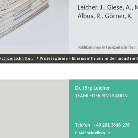
Leicher, J., Giese, A.
Albus, R., Görner, K.
Publikationen in Fachzeitschrifte
Fachzeitschriften
Prozesswärme - Energieeffizienz in der industriel
Dr. Jörg Leicher
TEAMLEITER SIMULATION
Telefon
+49 201 3618-278
E-​Mail schreiben