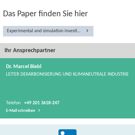
Das Paper finden Sie hier
Experimental and simulation investigations of the combustion of blends of ammonia with hydrogen and natural gas in industrial non-​premixed burners
Ihr Ansprechpartner
Dr. Marcel Biebl
LEITER DEKARBONISIERUNG UND KLIMANEUTRALE INDUSTRIE
Telefon
+49 201 3618-247
E-​Mail schreiben