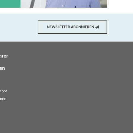
NEWSLETTER ABONNIEREN
hrer
gen
ebot
emen