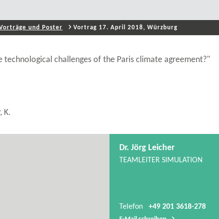
Vorträge und Poster
Vortrag 17. April 2018, Würzburg
 technological challenges of the Paris climate agreement?"
, K.
Dr. Jörg Leicher
TEAMLEITER SIMULATION
Telefon
+49 201 3618-278