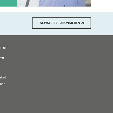
NEWSLETTER ABONNIEREN
hrer
gen
ebot
emen