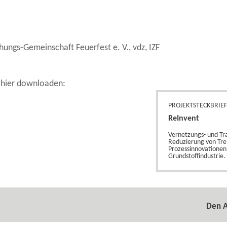
ngs-​Gemeinschaft Feuerfest e. V., vdz, IZF
 hier downloaden:
PROJEKTSTECKBRIE
ReInvent
Vernetzungs-​ und Tr
Reduzierung von Tre
Prozessinnovationen 
Grundstoffindustrie.
Den A