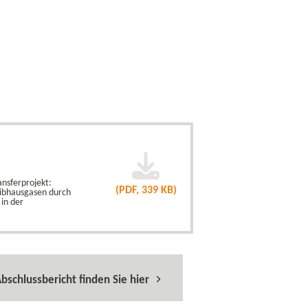
F
ansferprojekt:
(PDF, 339 KB)
ibhausgasen durch
in der
bschlussbericht finden Sie hier