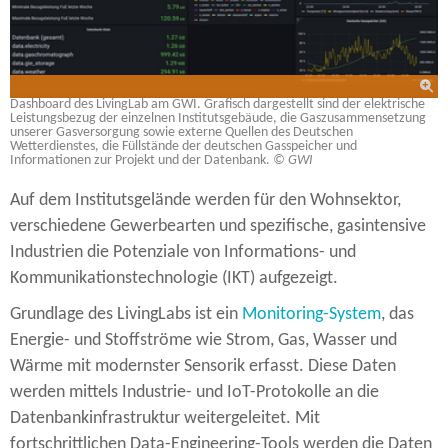
Dashboard des LivingLab am GWI. Grafisch dargestellt sind der elektrische
Leistungsbezug der einzelnen Institutsgebäude, die Gaszusammensetzung
unserer Gasversorgung sowie externe Quellen des Deutschen
Wetterdienstes, die Füllstände der deutschen Gasspeicher und
Informationen zur Projekt und der Datenbank.
© GWI
Auf dem Institutsgelände werden für den Wohnsektor,
verschiedene Gewerbearten und spezifische, gasintensive
Industrien die Potenziale von Informations-​ und
Kommunikationstechnologie (IKT) aufgezeigt.
Grundlage des LivingLabs ist ein
Monitoring-​System
, das
Energie-​ und Stoffströme wie Strom, Gas, Wasser und
Wärme mit modernster Sensorik erfasst. Diese Daten
werden mittels Industrie-​ und IoT-​Protokolle an die
Datenbankinfrastruktur weitergeleitet. Mit
fortschrittlichen Data-​Engineering-Tools werden die Daten