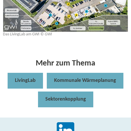
Das LivingLab am GWI
© GWI
Mehr zum Thema
LivingLab
Kommunale Wärmeplanung
Sektorenkopplung